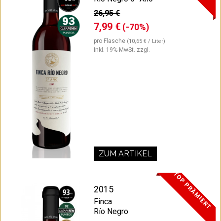
26,95 €
7,99 €
(-70%)
pro Flasche
(10,65 € / Liter)
Inkl. 19% MwSt.
zzgl.
ZUM ARTIKEL
TOP PRÄMIERT
2015
Finca
Río Negro