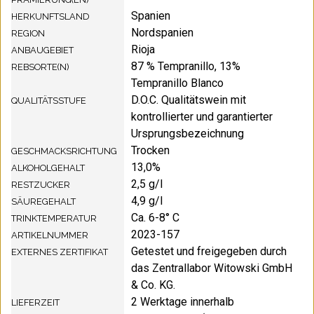
Spanien
HERKUNFTSLAND
Nordspanien
REGION
Rioja
ANBAUGEBIET
87 % Tempranillo, 13%
REBSORTE(N)
Tempranillo Blanco
D.O.C. Qualitätswein mit
QUALITÄTSSTUFE
kontrollierter und garantierter
Ursprungsbezeichnung
Trocken
GESCHMACKSRICHTUNG
13,0%
ALKOHOLGEHALT
2,5 g/l
RESTZUCKER
4,9 g/l
SÄUREGEHALT
Ca. 6-8° C
TRINKTEMPERATUR
2023-157
ARTIKELNUMMER
Getestet und freigegeben durch
EXTERNES ZERTIFIKAT
das Zentrallabor Witowski GmbH
& Co. KG.
2 Werktage innerhalb
LIEFERZEIT