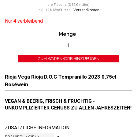
pro Flasche
(3,32 € / Liter)
Inkl. 19% MwSt.
zzgl.
Versandkosten
Nur
4
verbleibend
Menge
ZUM WARENKORB HINZUFÜGEN
Rioja Vega Rioja D.O.C Tempranillo 2023 0,75cl
Roséwein
VEGAN & BEERIG, FRISCH & FRUCHTIG -
UNKOMPLIZIERTER GENUSS ZU ALLEN JAHRESZEITEN!
ZUSÄTZLICHE INFORMATION
-
PRÄMIERUNG(EN)