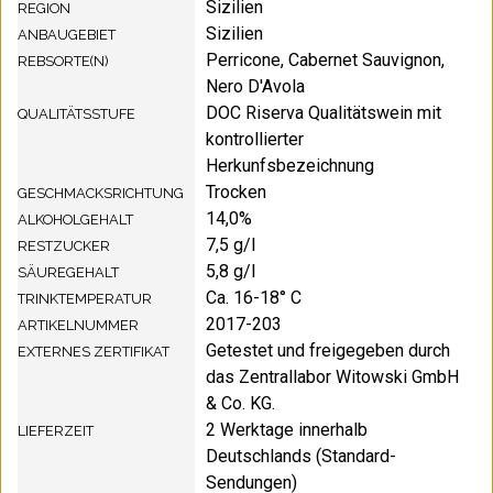
Sizilien
REGION
Sizilien
ANBAUGEBIET
Perricone, Cabernet Sauvignon,
REBSORTE(N)
Nero D'Avola
DOC Riserva Qualitätswein mit
QUALITÄTSSTUFE
kontrollierter
Herkunfsbezeichnung
Trocken
GESCHMACKSRICHTUNG
14,0%
ALKOHOLGEHALT
7,5 g/l
RESTZUCKER
5,8 g/l
SÄUREGEHALT
Ca. 16-18° C
TRINKTEMPERATUR
2017-203
ARTIKELNUMMER
Getestet und freigegeben durch
EXTERNES ZERTIFIKAT
das Zentrallabor Witowski GmbH
& Co. KG.
2 Werktage innerhalb
LIEFERZEIT
Deutschlands (Standard-
Sendungen)