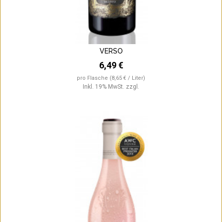
VERSO
6,49 €
pro Flasche
(8,65 € / Liter)
Inkl. 19% MwSt.
zzgl.