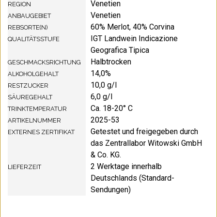
Venetien
REGION
Venetien
ANBAUGEBIET
60% Merlot, 40% Corvina
REBSORTE(N)
IGT Landwein Indicazione
QUALITÄTSSTUFE
Geografica Tipica
Halbtrocken
GESCHMACKSRICHTUNG
14,0%
ALKOHOLGEHALT
10,0 g/l
RESTZUCKER
6,0 g/l
SÄUREGEHALT
Ca. 18-20° C
TRINKTEMPERATUR
2025-53
ARTIKELNUMMER
Getestet und freigegeben durch
EXTERNES ZERTIFIKAT
das Zentrallabor Witowski GmbH
& Co. KG.
2 Werktage innerhalb
LIEFERZEIT
Deutschlands (Standard-
Sendungen)