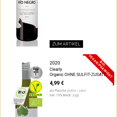
ZUM ARTIKEL
V
T
B
I
O
-
E
G
A
N
/
P
R
Ä
M
I
E
R
2020
Clearly
Organic OHNE SULFIT-ZUSATZ
4,99 €
pro Flasche
(6,65 € / Liter)
Inkl. 19% MwSt.
zzgl.