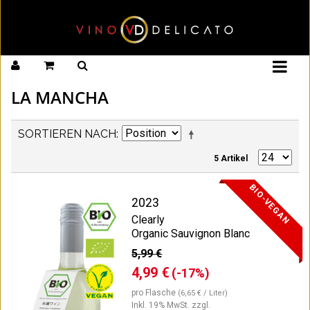
LA MANCHA
SORTIEREN NACH
5 Artikel
BIO-VEGAN
2023
Clearly
Organic Sauvignon Blanc
5,99 €
4,99 €
(-17%)
pro Flasche
(6,65 € / Liter)
Inkl. 19% MwSt.
zzgl.