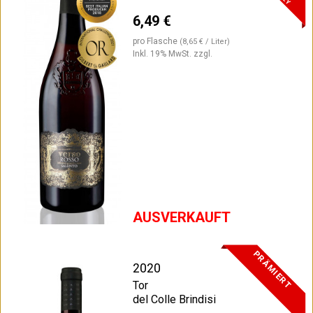
6,49 €
pro Flasche
(8,65 € / Liter)
Inkl. 19% MwSt.
zzgl.
AUSVERKAUFT
PRÄMIERT
2020
Tor
del Colle Brindisi