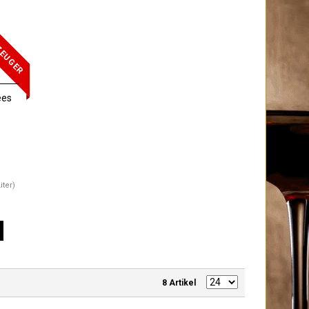
ZEUGER
ees
iter)
8 Artikel