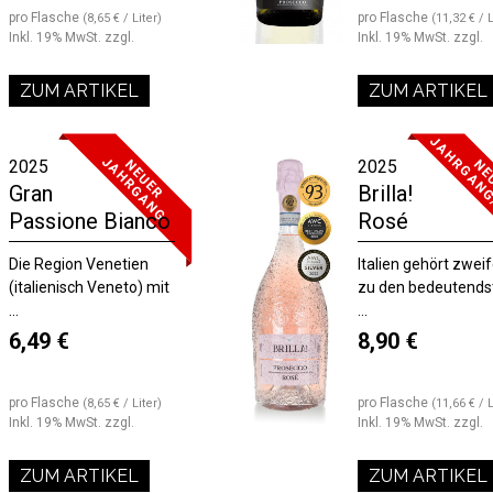
pro Flasche
pro Flasche
(8,65 € / Liter)
(11,32 € / L
Inkl. 19% MwSt.
zzgl.
Inkl. 19% MwSt.
zzgl.
ZUM ARTIKEL
ZUM ARTIKEL
J
G
2025
2025
N
E
U
E
R
A
H
R
G
A
N
Gran
Brilla!
Passione Bianco
Rosé
Die Region Venetien
Italien gehört zweif
(italienisch Veneto) mit
zu den bedeutends
...
...
6,49 €
8,90 €
pro Flasche
pro Flasche
(8,65 € / Liter)
(11,66 € / L
Inkl. 19% MwSt.
zzgl.
Inkl. 19% MwSt.
zzgl.
ZUM ARTIKEL
ZUM ARTIKEL