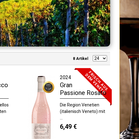
8 Artikel
F
R
I
S
C
H
A
U
S
E
M
V
E
N
E
T
D
O
2024
cco
Gran
Passione Rosato
ellos
Die Region Venetien
ten
(italienisch Veneto) mit
...
6,49 €