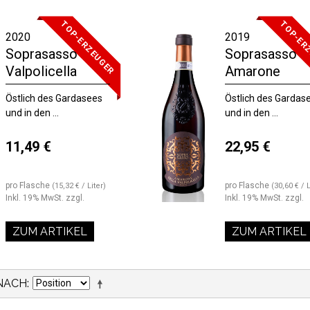
TOP-ERZEUGER
TOP-ER
2020
2019
Soprasasso
Soprasasso
Valpolicella
Amarone
Östlich des Gardasees
Östlich des Gardas
und in den ...
und in den ...
11,49 €
22,95 €
pro Flasche
pro Flasche
(15,32 € / Liter)
(30,60 € / L
Inkl. 19% MwSt.
zzgl.
Inkl. 19% MwSt.
zzgl.
ZUM ARTIKEL
ZUM ARTIKEL
NACH