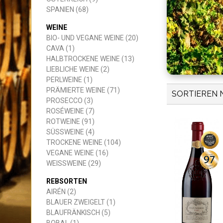
SPANIEN (68)
BURGENLAND (16)
LUTZMANNSBURG (2)
NEUSIEDLER SEE (14)
CASTILLA (29)
CATALUÑA (14)
JUMILLA (1)
LA MANCHA (15)
PENEDES (8)
PRIORATO (1)
RIBERA DEL DUERO (1)
RIOJA (6)
RUEDA (1)
TORO (1)
UTIEL REQUENA (2)
VALDEPEÑAS (3)
VALENCIA (3)
YECLA (3)
WEINE
BIO- UND VEGANE WEINE (20)
CAVA (1)
HALBTROCKENE WEINE (13)
LIEBLICHE WEINE (2)
PERLWEINE (1)
PRÄMIERTE WEINE (71)
SORTIEREN 
PROSECCO (3)
ROSÉWEINE (7)
ROTWEINE (91)
SÜSSWEINE (4)
TROCKENE WEINE (104)
VEGANE WEINE (16)
WEISSWEINE (29)
REBSORTEN
AIRÉN (2)
BLAUER ZWEIGELT (1)
BLAUFRÄNKISCH (5)