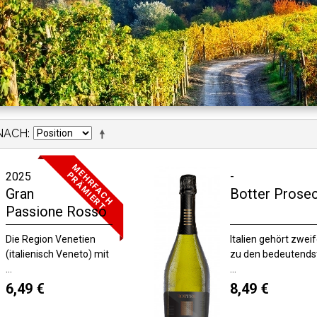
NACH
M
E
H
R
F
A
C
H
R
Ä
M
I
E
R
P
T
2025
-
Gran
Botter Prose
Passione Rosso
Die Region Venetien
Italien gehört zweif
(italienisch Veneto) mit
zu den bedeutends
...
...
6,49 €
8,49 €