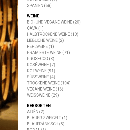
SPANIEN (68)
BURGENLAND (16)
LUTZMANNSBURG (2)
NEUSIEDLER SEE (14)
CASTILLA (29)
CATALUÑA (14)
JUMILLA (1)
LA MANCHA (15)
PENEDES (8)
PRIORATO (1)
RIBERA DEL DUERO (1)
RIOJA (6)
RUEDA (1)
TORO (1)
UTIEL REQUENA (2)
VALDEPEÑAS (3)
VALENCIA (3)
YECLA (3)
WEINE
BIO- UND VEGANE WEINE (20)
CAVA (1)
HALBTROCKENE WEINE (13)
LIEBLICHE WEINE (2)
PERLWEINE (1)
PRÄMIERTE WEINE (71)
PROSECCO (3)
ROSÉWEINE (7)
ROTWEINE (91)
SÜSSWEINE (4)
TROCKENE WEINE (104)
VEGANE WEINE (16)
WEISSWEINE (29)
REBSORTEN
AIRÉN (2)
BLAUER ZWEIGELT (1)
BLAUFRÄNKISCH (5)