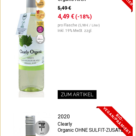
5,49 €
4,49 €
(-18%)
pro Flasche
(5,98 € / Liter)
Inkl. 19% MwSt.
zzgl.
ZUM ARTIKEL
V
T
B
I
O
-
E
G
A
N
/
P
R
Ä
M
I
E
R
2020
Clearly
Organic OHNE SULFIT-ZUSATZ