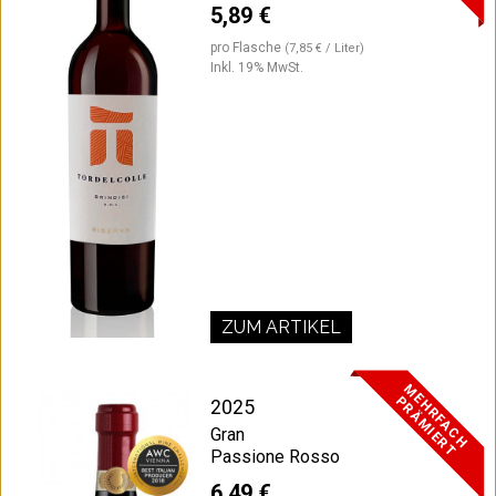
5,89 €
pro Flasche
(7,85 € / Liter)
Inkl. 19% MwSt.
ZUM ARTIKEL
M
E
H
R
F
A
C
H
R
Ä
M
I
E
R
P
T
2025
Gran
Passione Rosso
6,49 €