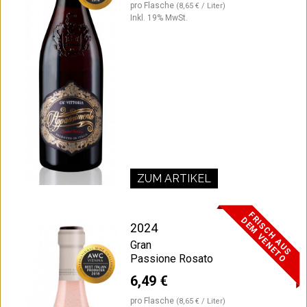
pro Flasche
(8,65 € / Liter)
Inkl. 19% MwSt.
ZUM ARTIKEL
F
R
I
S
C
H
A
U
S
E
M
V
E
N
E
T
D
O
2024
Gran
Passione Rosato
6,49 €
pro Flasche
(8,65 € / Liter)