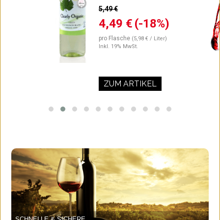
5,49 €
4,49 €
(-18%)
pro Flasche
(5,98 € / Liter)
Inkl. 19% MwSt.
ZUM ARTIKEL
SCHNELLE & SICHERE