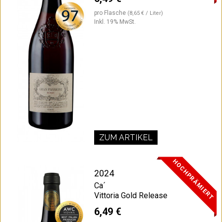
pro Flasche
(8,65 € / Liter)
Inkl. 19% MwSt.
ZUM ARTIKEL
HOCHPRÄMIERT
2024
Ca´
Vittoria Gold Release
6,49 €