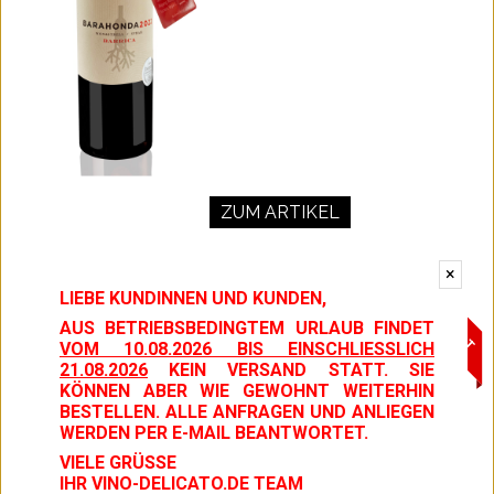
ZUM ARTIKEL
HOCHPRÄMIERT
×
2022
LIEBE KUNDINNEN UND KUNDEN,
Campo
AUS BETRIEBSBEDINGTEM URLAUB FINDET
Arriba
VOM 10.08.2026 BIS EINSCHLIESSLICH 2
1.08.2026
KEIN VERSAND STATT. SIE
7,95 €
KÖNNEN ABER WIE GEWOHNT WEITERHIN
BESTELLEN. ALLE ANFRAGEN UND ANLIEGEN
pro Flasche
(10,60 € / Liter)
Inkl. 19% MwSt.
WERDEN PER E-MAIL BEANTWORTET.
VIELE GRÜSSE
IHR VINO-DELICATO.DE TEAM