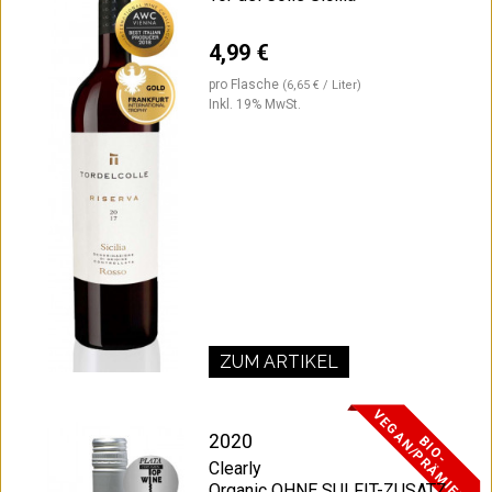
4,99 €
pro Flasche
(6,65 € / Liter)
Inkl. 19% MwSt.
ZUM ARTIKEL
V
T
2020
B
I
O
-
E
G
A
N
/
P
R
Ä
M
I
E
R
Clearly
Organic OHNE SULFIT-ZUSATZ