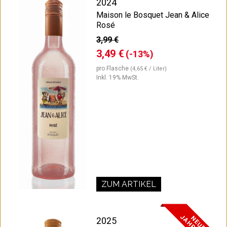
2024
Maison le Bosquet Jean & Alice
Rosé
3,99 €
3,49 €
(-13%)
pro Flasche
(4,65 € / Liter)
Inkl. 19% MwSt.
ZUM ARTIKEL
N
E
U
E
R
A
H
R
G
A
N
2025