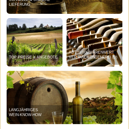
LIEFERUNG
AB 110,00€ WARENWERT
TOP PREISE & ANGEBOTE
VERSANDKOSTENFREI (D)
LANGJÄHRIGES
WEIN-KNOW-HOW