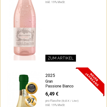
Inkl. 19% MwSt.
ZUM ARTIKEL
J
G
N
E
U
E
R
A
H
R
G
A
N
2025
Gran
Passione Bianco
6,49 €
pro Flasche
(8,65 € / Liter)
Inkl. 19% MwSt.