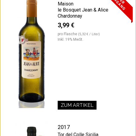
J
G
Maison
le Bosquet Jean & Alice
Chardonnay
3,99 €
pro Flasche
(5,32 € / Liter)
Inkl. 19% MwSt.
ZUM ARTIKEL
2017
Tor del Colle Sicilia