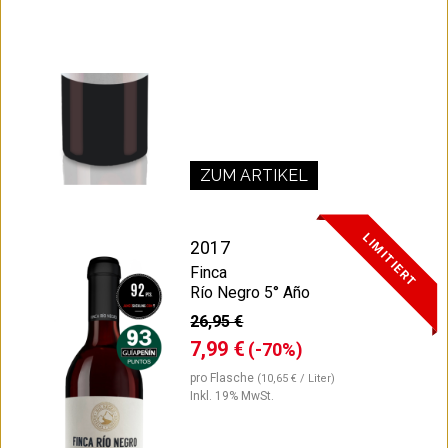
ZUM ARTIKEL
LIMITIERT
2017
Finca
Río Negro 5° Año
26,95 €
7,99 €
(-70%)
pro Flasche
(10,65 € / Liter)
Inkl. 19% MwSt.