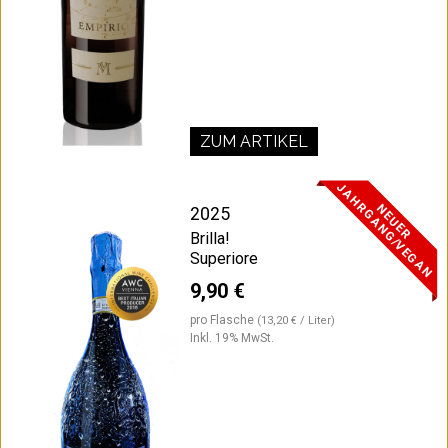
ZUM ARTIKEL
J
N
N
E
U
E
R
A
H
R
G
A
N
G
/
V
E
G
A
2025
Brilla!
Superiore
9,90 €
pro Flasche
(13,20 € / Liter)
Inkl. 19% MwSt.