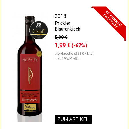
9
0
P
U
N
K
T
E
A
L
S
T
A
F
F
F
2018
Prickler
Blaufänkisch
5,99 €
1,99 €
(-67%)
pro Flasche
(2,65 € / Liter)
Inkl. 19% MwSt.
ZUM ARTIKEL