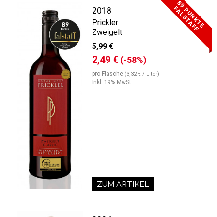
8
9
P
U
N
K
T
E
A
L
S
T
A
F
F
F
2018
Prickler
Zweigelt
5,99 €
2,49 €
(-58%)
pro Flasche
(3,32 € / Liter)
Inkl. 19% MwSt.
ZUM ARTIKEL